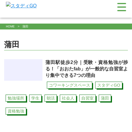
HOME
蒲田
蒲田
蒲田駅徒歩2分｜受験・資格勉強が捗
る！「おおたfab」が一般的な自習室よ
り集中できる7つの理由
コワーキングスペース
スタディGO
勉強場所
学生
朝活
社会人
自習室
蒲田
資格勉強