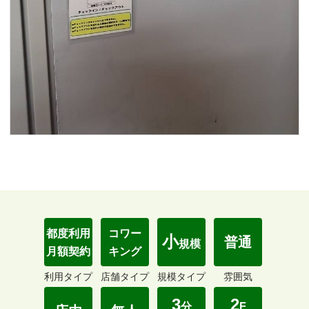
都度利用
コワー
小
普通
規模
月額契約
キング
利用タイプ
店舗タイプ
規模タイプ
雰囲気
3
2
分
F