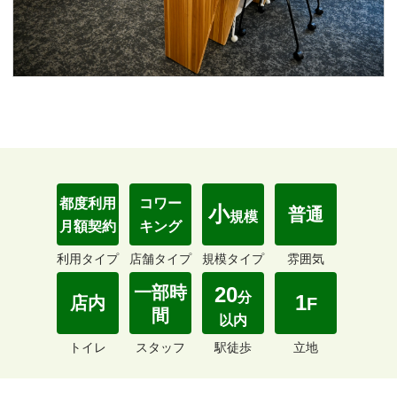
都度利用
コワー
小
普通
規模
月額契約
キング
利用タイプ
店舗タイプ
規模タイプ
雰囲気
一部時
20
分
1
店内
F
間
以内
トイレ
スタッフ
駅徒歩
立地