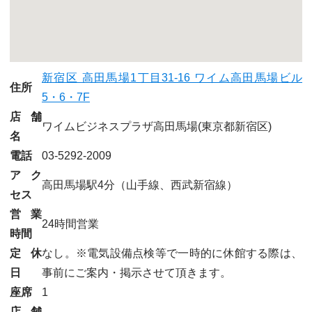
新宿区 高田馬場1丁目31-16 ワイム高田馬場ビル
住所
5・6・7F
店舗
ワイムビジネスプラザ高田馬場
(東京都新宿区)
名
電話
03-5292-2009
アク
高田馬場駅4分（山手線、西武新宿線）
セス
営業
24時間営業
時間
定休
なし。※電気設備点検等で一時的に休館する際は、
日
事前にご案内・掲示させて頂きます。
座席
1
店舗