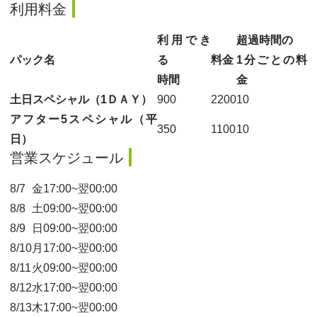
利用料金
利用でき
超過時間の
パック名
る
料金
1分ごとの料
時間
金
土日スペシャル（1ＤＡＹ）
900
2200
10
アフター5スペシャル（平
350
1100
10
日）
営業スケジュール
8/7
金
17:00~翌00:00
8/8
土
09:00~翌00:00
8/9
日
09:00~翌00:00
8/10
月
17:00~翌00:00
8/11
火
09:00~翌00:00
8/12
水
17:00~翌00:00
8/13
木
17:00~翌00:00