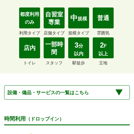
自習室
都度利用
中
普通
規模
専業
のみ
利用タイプ
店舗タイプ
規模タイプ
雰囲気
一部時
3
2
分
F
店内
間
以内
以上
トイレ
スタッフ
駅徒歩
立地
設備・備品・サービスの一覧はこちら
時間利用
（ドロップイン）