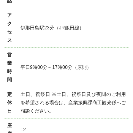
話
ア
ク
伊那田島駅23分（JR飯田線）
セ
ス
営
業
平日9時00分～17時00分（原則）
時
間
定
土日、祝祭日 ※土日、祝祭日及び夜間のご利用
休
を希望される場合は、産業振興課商工観光係へご
日
相談ください。
座
12