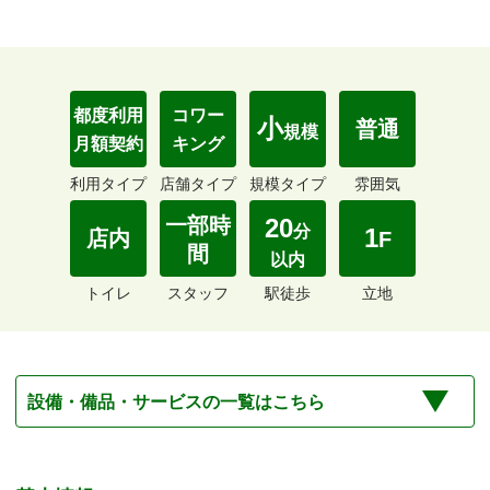
都度利用
コワー
小
普通
規模
月額契約
キング
利用タイプ
店舗タイプ
規模タイプ
雰囲気
一部時
20
分
1
店内
F
間
以内
トイレ
スタッフ
駅徒歩
立地
設備・備品・サービスの一覧はこちら