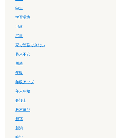
学生
学習環境
宅建
宅浪
家で勉強できない
将来不安
川崎
年収
年収アップ
年末年始
弁護士
教材選び
新宿
新潟
暗記