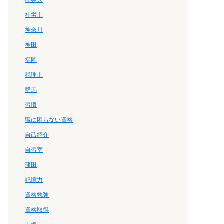
社会人
社労士
神奈川
神田
福岡
税理士
群馬
習慣
職に困らない資格
自己紹介
自習室
蒲田
記憶力
資格勉強
資格取得