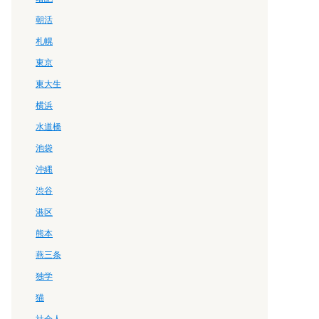
朝活
、専門性が高いほど報酬も高くなります。
札幌
東京
れます。また、普遍性が高いほど需要も安定します。
東大生
す。また、創造性が高いほど競争力も強くなります。
横浜
水道橋
池袋
沖縄
渋谷
港区
熊本
燕三条
独学
猫