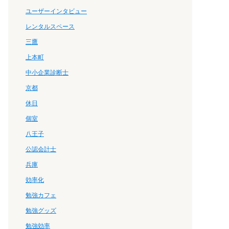
ユーザーインタビュー
レンタルスペース
三鷹
上本町
中小企業診断士
京都
休日
個室
八王子
公認会計士
兵庫
効率化
勉強カフェ
勉強グッズ
勉強効率