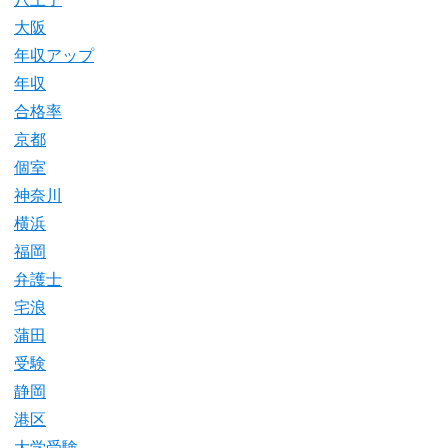
大阪
年収アップ
年収
合格率
京都
個室
神奈川
横浜
福岡
弁護士
宅浪
蒲田
受験
静岡
港区
大学受験