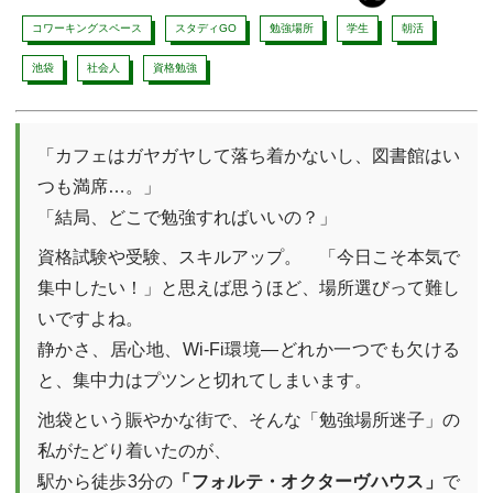
コワーキングスペース
スタディGO
勉強場所
学生
朝活
池袋
社会人
資格勉強
「カフェはガヤガヤして落ち着かないし、図書館はい
つも満席…。」
「結局、どこで勉強すればいいの？」
資格試験や受験、スキルアップ。 「今日こそ本気で
集中したい！」と思えば思うほど、場所選びって難し
いですよね。
静かさ、居心地、Wi-Fi環境―どれか一つでも欠ける
と、集中力はプツンと切れてしまいます。
池袋という賑やかな街で、そんな「勉強場所迷子」の
私がたどり着いたのが、
駅から徒歩3分の
「フォルテ・オクターヴハウス」
で