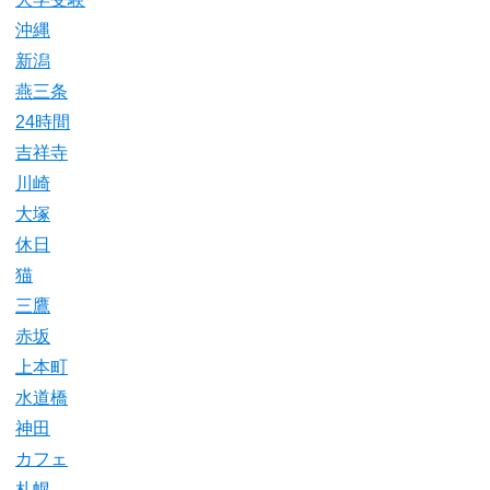
沖縄
新潟
燕三条
24時間
吉祥寺
川崎
大塚
休日
猫
三鷹
赤坂
上本町
水道橋
神田
カフェ
札幌