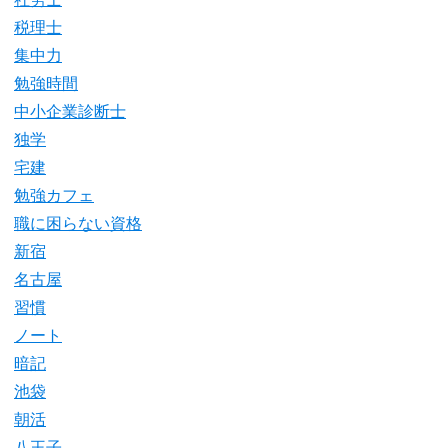
税理士
集中力
勉強時間
中小企業診断士
独学
宅建
勉強カフェ
職に困らない資格
新宿
名古屋
習慣
ノート
暗記
池袋
朝活
八王子