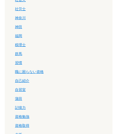
社会人
社労士
神奈川
神田
福岡
税理士
群馬
習慣
職に困らない資格
自己紹介
自習室
蒲田
記憶力
資格勉強
資格取得