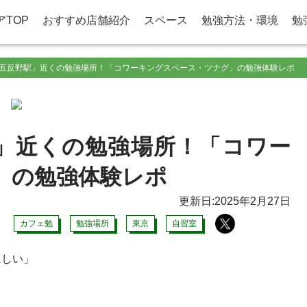
アTOP
おすすめ店舗紹介
スペース
勉強方法・環境
勉
五反野駅」近くの勉強場所！「コワーキングスペース・ツナグ」の勉強体験レポ
」近くの勉強場所！「コワー
」の勉強体験レポ
更新日:2025年2月27日
カフェ勉
勉強場所
東京
自習室
ほしい」