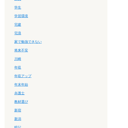
学生
学習環境
宅建
宅浪
家で勉強できない
将来不安
川崎
年収
年収アップ
年末年始
弁護士
教材選び
新宿
新潟
暗記