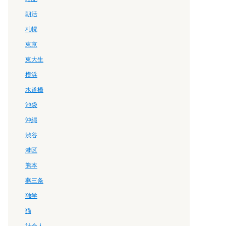
朝活
札幌
東京
東大生
横浜
水道橋
池袋
沖縄
渋谷
港区
熊本
燕三条
独学
猫