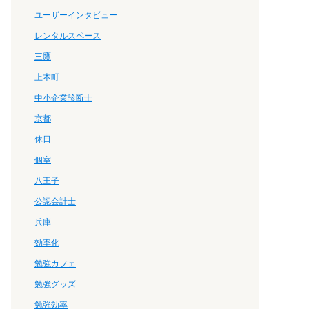
ユーザーインタビュー
レンタルスペース
三鷹
上本町
中小企業診断士
京都
休日
個室
八王子
公認会計士
兵庫
効率化
勉強カフェ
勉強グッズ
勉強効率